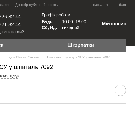
Бажання
Вхід
агазин
Договір публічної оферти
Графік роботи:
726-82-44
Будні:
10:00–18:00
Мій кошик
721-82-44
Сб, Нд:
вихідний
звонити вам?
ки
Шкарпетки
труси Classic Cavalier
Підвісити труси для ЗСУ у шпиталь 7092
ЗСУ у шпиталь 7092
сати відгук