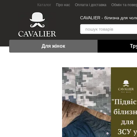
Перейти до основного контенту
Каталог
Про нас
Оплата і доставка
Обмін та пове
СAVALIER - білизна для чоло
Для жінок
Тр