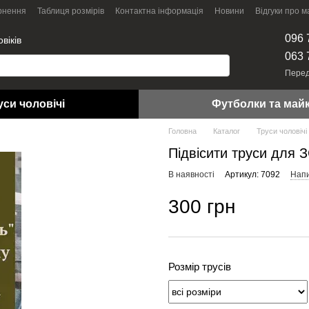
рнення
Таблиця розмірів
Контактна інформація
Новини
Відгуки про м
096 
віків
063 
Перед
уси чоловічі
Футболки та май
Головна
Каталог
Труси чоловічі
Підвісити труси для 
В наявності
Артикул: 7092
Напи
300 грн
Розмір трусів