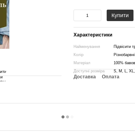
Купити
Характеристики
Найменування
Підвісити 
Колір
Різнобарвні
Матеріал
100% баво
Доступні розміра
S, M, L, XL
Доставка
Оплата