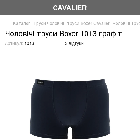
СAVALIER
Каталог
Труси чоловічі
труси Boxer Cavalier
Чоловічі тру
Чоловічі труси Boxer 1013 графіт
Артикул:
1013
3 відгуки