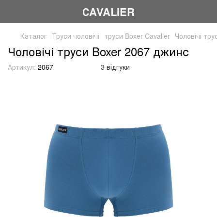
СAVALIER
Каталог
Труси чоловічі
труси Boxer Cavalier
Чоловічі тру
Чоловічі труси Boxer 2067 джинс
Артикул:
2067
3 відгуки