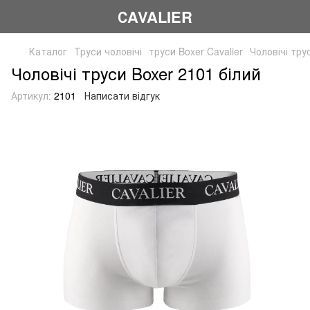
СAVALIER
Каталог
Труси чоловічі
труси Boxer Cavalier
Чоловічі тру
Чоловічі труси Boxer 2101 білий
Артикул:
2101
Написати відгук