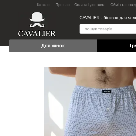
Перейти до основного контенту
Каталог
Про нас
Оплата і доставка
Обмін та пове
СAVALIER - білизна для чоло
Для жінок
Тр