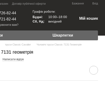
Бажання
Вхід
агазин
Договір публічної оферти
Графік роботи:
726-82-44
Будні:
10:00–18:00
Мій кошик
721-82-44
Сб, Нд:
вихідний
звонити вам?
ки
Шкарпетки
труси Classic Cavalier
Чоловічі труси Classic 7131 Геометрія
c 7131 геометрія
Написати відгук