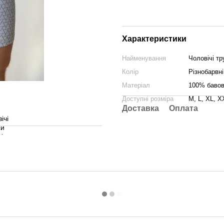
Характеристики
Найменування
Чоловічі тр
Колір
Різнобарвні
Матеріал
100% баво
Доступні розміра
M, L, XL, X
Доставка
Оплата