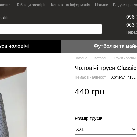
рнення
Таблиця розмірів
Контактна інформація
Новини
Відгуки про м
096 
віків
063 
Перед
уси чоловічі
Футболки та май
Головна
Каталог
Труси чоловічі
Чоловічі труси Сlassi
Немає в наявності
Артикул: 7131
440 грн
Розмір трусів