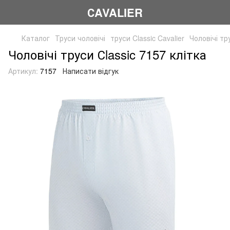
СAVALIER
Каталог
Труси чоловічі
труси Classic Cavalier
Чоловічі тр
Чоловічі труси Сlassic 7157 клітка
Артикул:
7157
Написати відгук