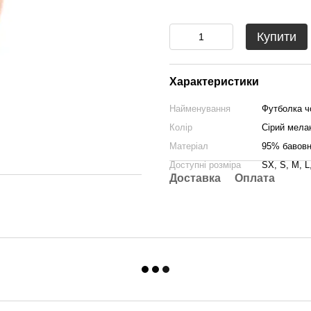
Купити
Характеристики
Найменування
Футболка чо
Колір
Сірий мела
Матеріал
95% бавовн
Доступні розміра
SX, S, M, L
Доставка
Оплата