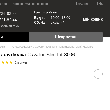
Бажання
Вхід
агазин
Договір публічної оферти
Графік роботи:
726-82-44
Будні:
10:00–18:00
Мій кошик
721-82-44
Сб, Нд:
вихідний
звонити вам?
ки
Шкарпетки
айки
Футболка чоловіча Cavalier 8006 Slim Fit приталена, сірий меланж
 футболка Сavalier Slim Fit 8006
2 відгуки