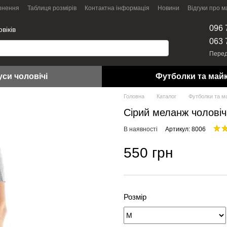
рнення
Таблиця розмірів
Контактна інформація
Новини
Відгуки про м
096 
віків
063 
Перед
уси чоловічі
Футболки та май
Головна
Каталог
Футболки та м
Сірий меланж чоловіча
В наявності
Артикул: 8006
550 грн
Розмір