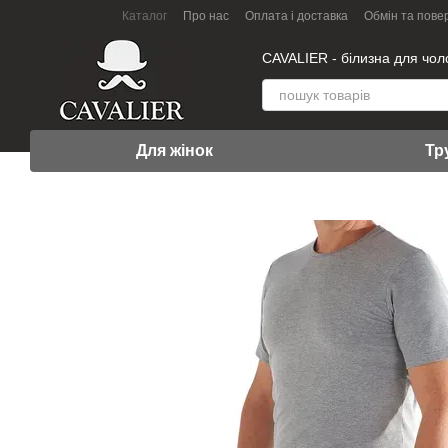
Перейти до основного контенту
Каталог
Про нас
Оплата і доставка
Обмін та пове
СAVALIER - білизна для чоло
Для жінок
Тр