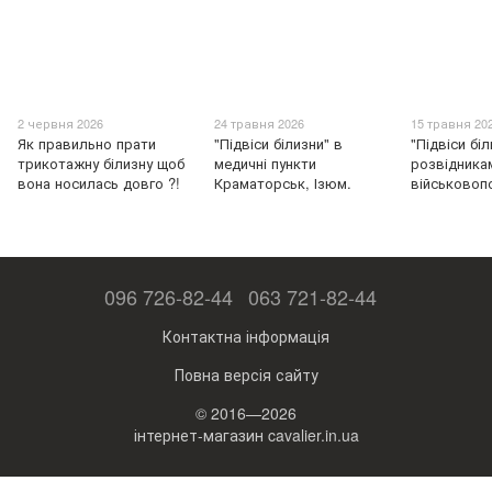
2 червня 2026
24 травня 2026
15 травня 20
Як правильно прати
"Підвіси білизни" в
"Підвіси бі
трикотажну білизну щоб
медичні пункти
розвідникам
вона носилась довго ?!
Краматорськ, Ізюм.
військовоп
096 726-82-44
063 721-82-44
Контактна інформація
Повна версія сайту
© 2016—2026
інтернет-магазин cavalier.in.ua