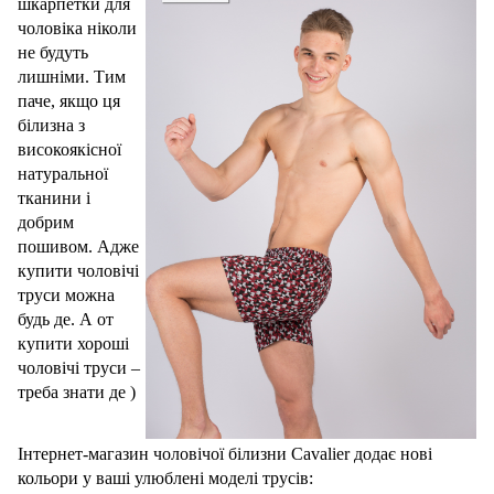
шкарпетки для
чоловіка ніколи
не будуть
лишніми. Тим
паче, якщо ця
білизна з
високоякісної
натуральної
тканини і
добрим
пошивом. Адже
купити чоловічі
труси можна
будь де. А от
купити хороші
чоловічі труси –
треба знати де )
Інтернет-магазин чоловічої білизни
Cavalier
додає нові
кольори у ваші улюблені моделі трусів: