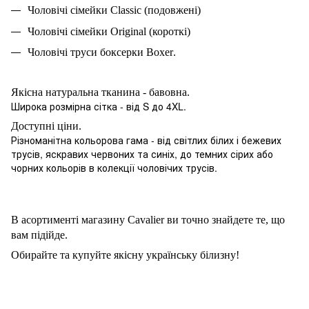
Чолов
ічі сімейки
Classic
(подовжені)
Чоловічі сімейки
Original
(короткі)
Чоловічі труси боксерки
Boxer
.
Якісна натуральна тканина - бавовна.
Широка розмірна сітка - від S до 4XL.
Доступні ціни.
Різноманітна кольорова гама - від світлих білих і бежевих
трусів, яскравих червоних та синіх, до темних сірих або
чорних кольорів в колекції чоловічих трусів.
В асортименті магазину
Cavalier
в
и точно знайдете те, що
вам підійде.
Обирайте та купуйте якісну українську білизну!