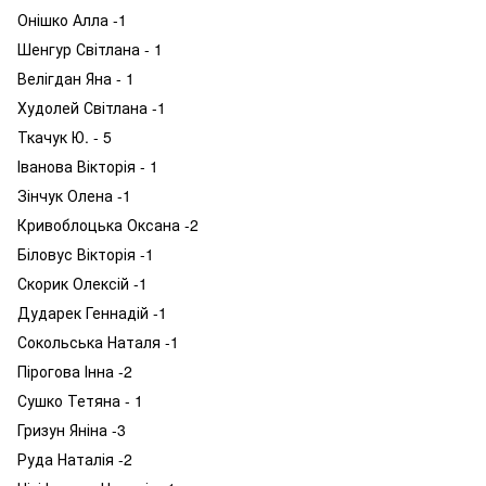
Онішко Алла -1
Шенгур Світлана - 1
Велігдан Яна - 1
Худолей Світлана -1
Ткачук Ю. - 5
Іванова Вікторія - 1
Зінчук Олена -1
Кривоблоцька Оксана -2
Біловус Вікторія -1
Скорик Олексій -1
Дударек Геннадій -1
Сокольська Наталя -1
Пірогова Інна -2
Сушко Тетяна - 1
Гризун Яніна -3
Руда Наталія -2