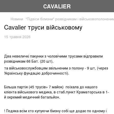
СAVALIER
Новини
"Підвіси білизни" розвідникам і військовополонени
Cavalier труси військовому
15 травня 2026
Два невеличкі пакунки з чоловічими трусами відправили
розвідникам 66 Бат. (20 шт),
та військовослужбовцям звільненим з полону - 9 шт, (через
Українську фундацію доброчинності).
Більша партія (45 трусів+ 7 майок) поїхала до нашого
клієнта військового медика, в стаб.пункт Краматорська в 1-
й окремий медичний батальйон.
! Подяка всім хто купуючи біизну собі ще додає по одному і