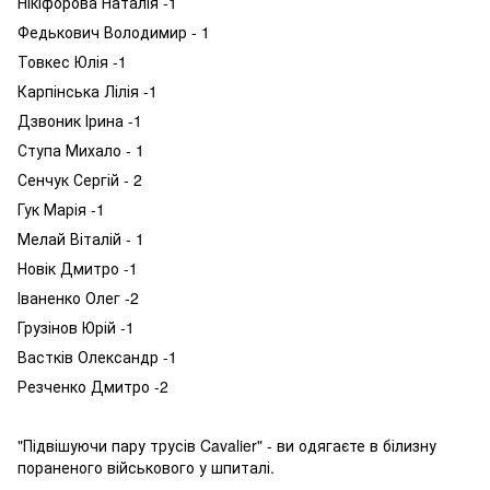
Нікіфорова Наталія -1
Федькович Володимир - 1
Товкес Юлія -1
Карпінська Лілія -1
Дзвоник Ірина -1
Ступа Михало - 1
Сенчук Сергій - 2
Гук Марія -1
Мелай Віталій - 1
Новік Дмитро -1
Іваненко Олег -2
Грузінов Юрій -1
Вастків Олександр -1
Резченко Дмитро -2
"Підвішуючи пару трусів Cavalier" - ви одягаєте в білизну
пораненого військового у шпиталі.