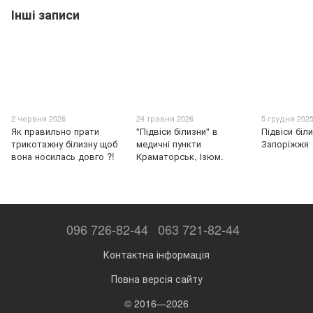
Інші записи
2 червня 2026
24 травня 2026
5 грудня 202
Як правильно прати
"Підвіси білизни" в
Підвіси біл
трикотажну білизну щоб
медичні пункти
Запоріжжя
вона носилась довго ?!
Краматорськ, Ізюм.
096 726-82-44
063 721-82-44
Контактна інформація
Повна версія сайту
© 2016—2026