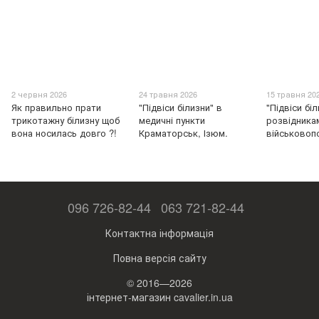
2 червня 2026
24 травня 2026
15 травня 20
Як правильно прати
"Підвіси білизни" в
"Підвіси бі
трикотажну білизну щоб
медичні пункти
розвідникам
вона носилась довго ?!
Краматорськ, Ізюм.
військовоп
096 726-82-44
063 721-82-44
Контактна інформація
Повна версія сайту
© 2016—2026
інтернет-магазин cavalier.in.ua