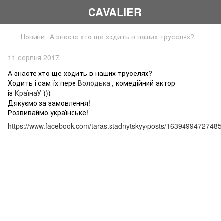
СAVALIER
Новини
А знаєте хто ще ходить в наших труселях?
11 серпня 2017
А знаєте хто ще ходить в наших труселях?
Ходить і сам їх пере
Володька
, комедійний актор
із
КраїнаУ
)))
Дякуємо за замовлення!
Розвиваймо українське!
https://www.facebook.com/taras.stadnytskyy/posts/1639499472748